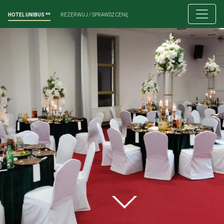
HOTEL UNIBUS **
REZERWUJ / SPRAWDŹ CENĘ