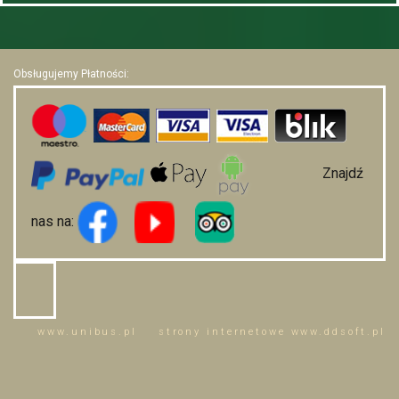
Obsługujemy Płatności:
Znajdź
nas na:
www.
unibus
.pl
strony internetowe www.
ddsoft
.pl