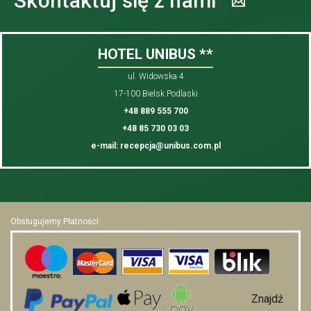
Skontaktuj się z nami
HOTEL UNIBUS **
ul. Widowska 4
17-100 Bielsk Podlaski
+48 889 555 700
+48 85 730 03 03
e-mail: recepcja@unibus.com.pl
Obsługujemy Płatności:
Znajdź