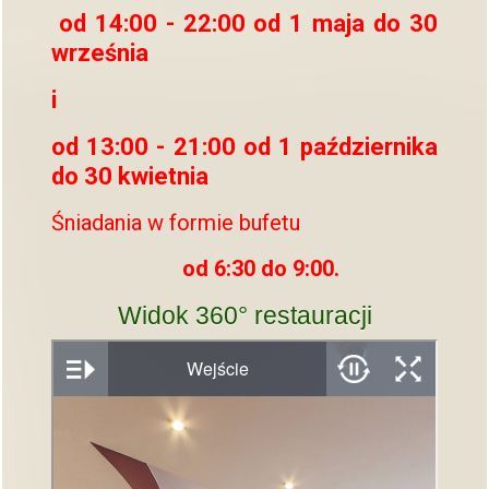
od 14:00 - 22:00 od 1 maja do 30
września
i
od 13:00 - 21:00 od 1 października
do 30 kwietnia
Śniadania w formie bufetu
od 6:30 do 9:00.
Widok 360° restauracji