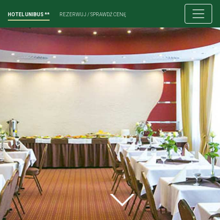
HOTEL UNIBUS **
REZERWUJ / SPRAWDŹ CENĘ