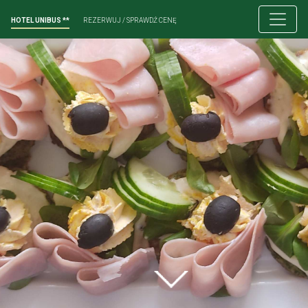
HOTEL UNIBUS **
REZERWUJ / SPRAWDŹ CENĘ