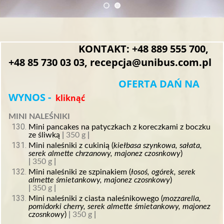
KONTAKT: +48
889 555 700
,
+48
85 730 03 03
,
recepcja@unibus.com.pl
OFERTA DAŃ NA
WYNOS
-
kliknąć
MINI NALEŚNIKI
Mini pancakes na patyczkach z koreczkami z boczku
ze śliwką
|
350 g
|
Mini naleśniki z cukinią (
kiełbas
a
szynkow
a
, sałat
a
,
ser
ek
almette chrzanowy, majonez czosnkowy
)
|
350 g
|
Mini naleśniki ze szpinakiem (
łosoś, ogórek, serek
almette śmietankowy, majonez czosnkowy
)
|
350 g
|
Mini naleśniki z ciasta naleśnikowego (
mozzarella,
pomidorki cherry, serek almette śmietankowy, majonez
czosnkowy
)
|
350 g
|